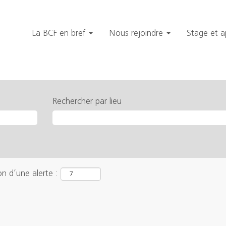
La BCF en bref
Nous rejoindre
Stage et 
Rechercher par lieu
on d’une alerte :