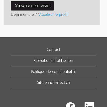
Déjà membre ?
Visualiser le profil
Contact
Conditions d'utilisation
Politique de confidentialité
Site principal bcf.ch
S
S