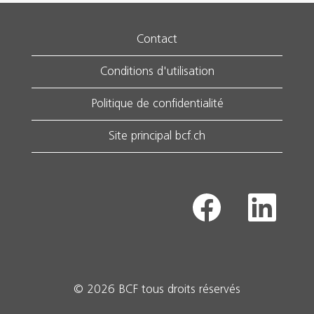
Contact
Conditions d'utilisation
Politique de confidentialité
Site principal bcf.ch
S
S
’
’
o
o
u
u
v
v
r
r
e
e
d
d
© 2026 BCF tous droits réservés
a
a
n
n